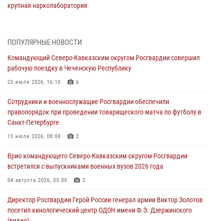
крупная нарколаборатория
06 августа 2026, 11:27
В Москве росгвардейцы задержали троих мужчин, устроивших
ПОПУЛЯРНЫЕ НОВОСТИ
пьяный дебош в баре (видео)
Командующий Северо-Кавказским округом Росгвардии совершил
06 августа 2026, 11:20
1
рабочую поездку в Чеченскую Республику
Взрывотехники Росгвардии на Ставрополье обезвредили снаряд
23 июля 2026, 16:10
6
времен Великой Отечественной войны
Сотрудники и военнослужащие Росгвардии обеспечили
06 августа 2026, 11:15
правопорядок при проведении товарищеского матча по футболу в
Санкт-Петербурге
Подвиги героев‑росгвардейцев увековечили в новой музейной
экспозиции белгородского музея‑диорамы «Курская битва.
13 июля 2026, 08:08
2
Белгородское направление»
Врио командующего Северо-Кавказским округом Росгвардии
06 августа 2026, 10:30
3
встретился с выпускниками военных вузов 2026 года
Охрану общественного порядка и безопасность на футбольном
04 августа 2026, 05:00
2
матче в Москве обеспечила Росгвардия (видео)
Директор Росгвардии Герой России генерал армии Виктор Золотов
06 августа 2026, 10:13
1
посетил кинологический центр ОДОН имени Ф.Э. Дзержинского
(видео)