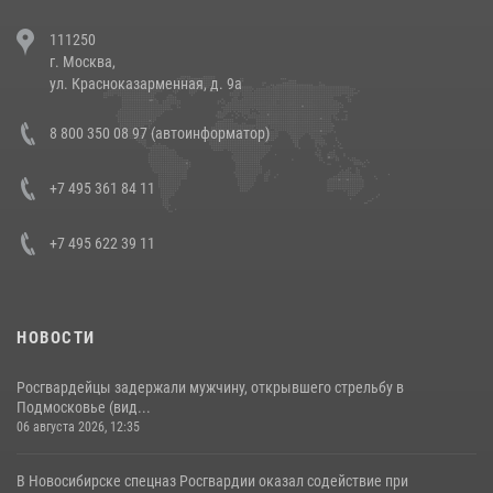
В Челябинске росгвардейцы задержали злоумышленников,
111250
напавших на бригаду скорой помощи (видео)
г. Москва,
14 июля 2026, 12:20
1
ул. Красноказарменная, д. 9а
В Росгвардии прошла военно-научная конференция по обобщению
8 800 350 08 97 (автоинформатор)
боевого опыта
08 июля 2026, 07:01
+7 495 361 84 11
+7 495 622 39 11
НОВОСТИ
Росгвардейцы задержали мужчину, открывшего стрельбу в
Подмосковье (вид...
06 августа 2026, 12:35
В Новосибирске спецназ Росгвардии оказал содействие при