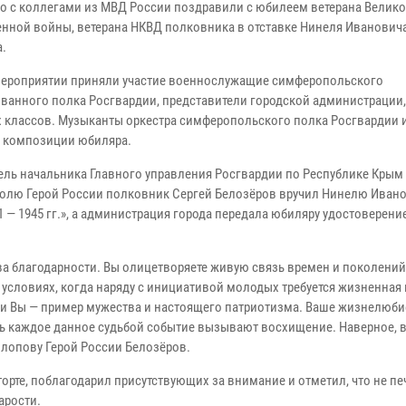
о с коллегами из МВД России поздравили с юбилеем ветерана Велик
енной войны, ветерана НКВД полковника в отставке Нинеля Иванович
.
мероприятии приняли участие военнослужащие симферопольского
ванного полка Росгвардии, представители городской администрации,
х классов. Музыканты оркестра симферопольского полка Росгвардии
 композиции юбиляра.
ель начальника Главного управления Росгвардии по Республике Крым 
олю Герой России полковник Сергей Белозёров вручил Нинелю Иван
 — 1945 гг.», а администрация города передала юбиляру удостоверени
ва благодарности. Вы олицетворяете живую связь времен и поколений
условиях, когда наряду с инициативой молодых требуется жизненная
ии Вы — пример мужества и настоящего патриотизма. Ваше жизнелюби
ь каждое данное судьбой событие вызывают восхищение. Наверное, в
олопову Герой России Белозёров.
орте, поблагодарил присутствующих за внимание и отметил, что не пе
арости.