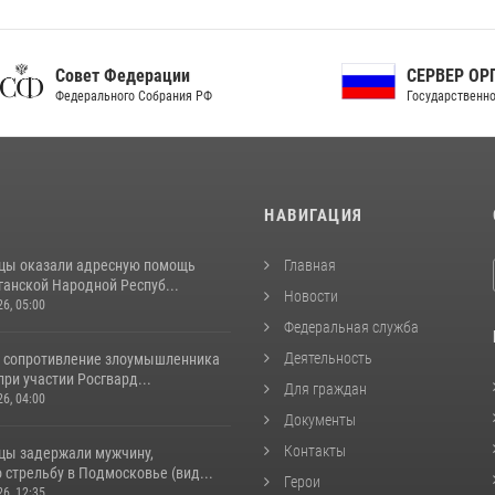
ет Федерации
СЕРВЕР ОРГАНОВ
рального Собрания РФ
Государственной власти РФ
И
НАВИГАЦИЯ
цы оказали адресную помощь
Главная
ганской Народной Респуб...
Новости
26, 05:00
Федеральная служба
Деятельность
 сопротивление злоумышленника
ри участии Росгвард...
Для граждан
26, 04:00
Документы
Контакты
цы задержали мужчину,
стрельбу в Подмосковье (вид...
Герои
26, 12:35