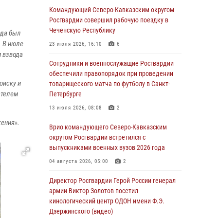
Генерал-полковник Олег Плохой поздравил
Командующий Северо-Кавказским округом
специалистов организационно-штатных
Росгвардии совершил рабочую поездку в
подразделений Росгвардии с
Чеченскую Республику
ода был
профессиональным праздником
. В июле
23 июля 2026, 16:10
6
м взвода
06 августа 2026, 21:01
Сотрудники и военнослужащие Росгвардии
В Нижнем Новгороде состоялось
обеспечили правопорядок при проведении
оиску и
Всероссийское совещание-семинар по
товарищеского матча по футболу в Санкт-
вопросам развития вневедомственной
ателем
Петербурге
охраны Росгвардии (видео)
13 июля 2026, 08:08
2
06 августа 2026, 14:47
10
1
жения».
Врио командующего Северо-Кавказским
В Брянске сотрудники и военнослужащие
округом Росгвардии встретился с
Росгвардии почтили память Героя России
выпускниками военных вузов 2026 года
Олега Визнюка
04 августа 2026, 05:00
2
06 августа 2026, 14:36
2
Директор Росгвардии Герой России генерал
В кинологическом центре Уральского округа
армии Виктор Золотов посетил
Росгвардии почтили память товарищей,
кинологический центр ОДОН имени Ф.Э.
погибших при исполнении воинского долга
Дзержинского (видео)