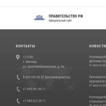
ПРАВИТЕЛЬСТВО РФ
Сов
Официальный сайт
Феде
КОНТАКТЫ
НОВОСТ
Росгвардей
111250
жителям Лу
г. Москва,
07 августа 20
ул. Красноказарменная, д. 9а
Оказавшего
8 800 350 08 97 (автоинформатор)
задержали п
07 августа 20
+7 495 361 84 11
Росгвардей
+7 495 622 39 11
открывшего 
06 августа 20