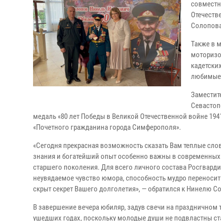
совместн
Отечеств
Солопова
Также в 
моторизо
кадетски
любимые
Заместит
Севастоп
медаль «80 лет Победы в Великой Отечественной войне 1941
«Почетного гражданина города Симферополя».
«Сегодня прекрасная возможность сказать Вам теплые сло
знания и богатейший опыт особенно важны в современных 
старшего поколения. Для всего личного состава Росгвард
неувядаемое чувство юмора, способность мудро переносит
скрыт секрет Вашего долголетия», — обратился к Нинелю С
В завершение вечера юбиляр, задув свечи на праздничном т
ушедших годах, поскольку молодые души не подвластны ст