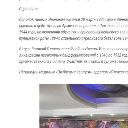
Справочно:
Солопов Нинель Иванович родился 28 марта 1925 года в Винниц
призван в действующую Армию и направлен в Рижское военно-
1944 года, по окончании обучения и присвоения воинского зва
пулемётной роты 188-го отдельного стрелкового батальона 18
В годы Великой Отечественной войны Нинель Иванович непосре
ликвидации незаконных бандформирований с 1946 по 1952 год
художественного училища. Участник выставок в художественн
Награжден медалью «За боевые заслуги», орденом «Отечествен