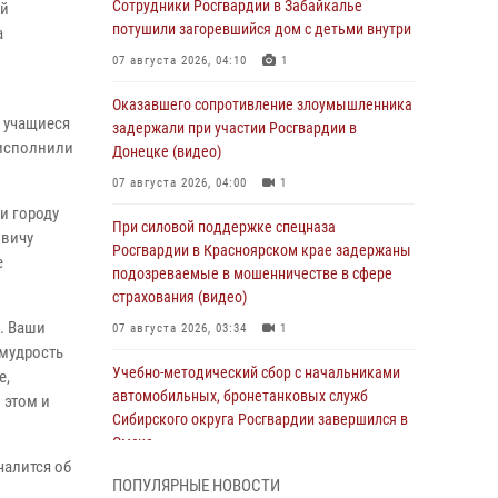
Сотрудники Росгвардии в Забайкалье
ой
потушили загоревшийся дом с детьми внутри
а
07 августа 2026, 04:10
1
Оказавшего сопротивление злоумышленника
 учащиеся
задержали при участии Росгвардии в
 исполнили
Донецке (видео)
07 августа 2026, 04:00
1
и городу
При силовой поддержке спецназа
овичу
Росгвардии в Красноярском крае задержаны
е
подозреваемые в мошенничестве в сфере
страхования (видео)
. Ваши
07 августа 2026, 03:34
1
 мудрость
Учебно-методический сбор с начальниками
е,
автомобильных, бронетанковых служб
 этом и
Сибирского округа Росгвардии завершился в
Омске
чалится об
07 августа 2026, 02:53
3
ПОПУЛЯРНЫЕ НОВОСТИ