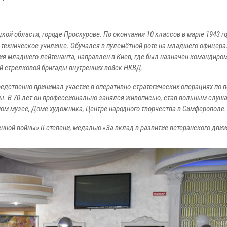
кой области, городе Проскурове. По окончании 10 классов в марте 1943 г
техническое училище. Обучался в пулемётной роте на младшего офицера
ния младшего лейтенанта, направлен в Киев, где был назначен командиро
-й стрелковой бригады внутренних войск НКВД.
дственно принимал участие в оперативно-стратегических операциях по п
ы. В 70 лет он профессионально занялся живописью, став вольным слуш
ом музее, Доме художника, Центре народного творчества в Симферополе.
ной войны» II степени, медалью «За вклад в развитие ветеранского дви