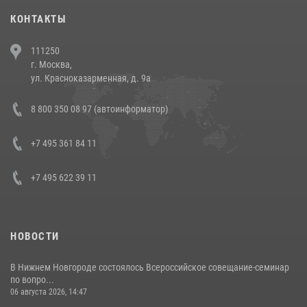
30 июля 2026, 08:00
1
КОНТАКТЫ
В Челябинске росгвардейцы задержали злоумышленников,
111250
напавших на бригаду скорой помощи (видео)
г. Москва,
14 июля 2026, 12:20
1
ул. Красноказарменная, д. 9а
В Росгвардии прошла военно-научная конференция по обобщению
8 800 350 08 97 (автоинформатор)
боевого опыта
08 июля 2026, 07:01
+7 495 361 84 11
+7 495 622 39 11
НОВОСТИ
В Нижнем Новгороде состоялось Всероссийское совещание-семинар
по вопро...
06 августа 2026, 14:47