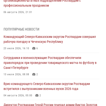
организационно-штатных подразделений Росгвардии с
профессиональным праздником
06 августа 2026, 21:01
В Нижнем Новгороде состоялось Всероссийское совещание-
семинар по вопросам развития вневедомственной охраны
ПОПУЛЯРНЫЕ НОВОСТИ
Росгвардии (видео)
Командующий Северо-Кавказским округом Росгвардии совершил
06 августа 2026, 14:47
10
1
рабочую поездку в Чеченскую Республику
В Брянске сотрудники и военнослужащие Росгвардии почтили
23 июля 2026, 16:10
6
память Героя России Олега Визнюка
Сотрудники и военнослужащие Росгвардии обеспечили
06 августа 2026, 14:36
2
правопорядок при проведении товарищеского матча по футболу в
Санкт-Петербурге
В кинологическом центре Уральского округа Росгвардии почтили
память товарищей, погибших при исполнении воинского долга
13 июля 2026, 08:08
2
06 августа 2026, 13:29
5
Врио командующего Северо-Кавказским округом Росгвардии
встретился с выпускниками военных вузов 2026 года
В Центральном округе Росгвардии прошли мероприятия к
108‑летию генерала армии И.К. Яковлева
04 августа 2026, 05:00
2
06 августа 2026, 13:24
Директор Росгвардии Герой России генерал армии Виктор Золотов