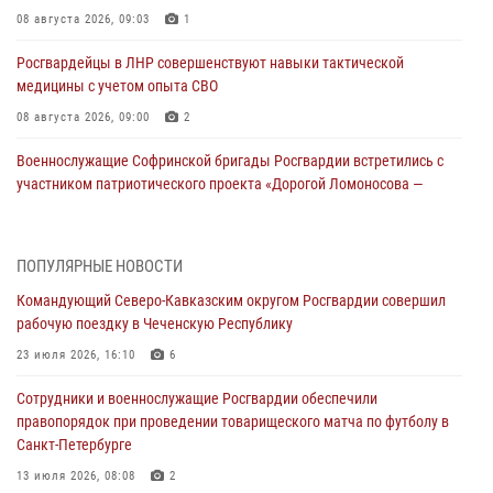
08 августа 2026, 09:03
1
Росгвардейцы в ЛНР совершенствуют навыки тактической
медицины с учетом опыта СВО
08 августа 2026, 09:00
2
Военнослужащие Софринской бригады Росгвардии встретились с
участником патриотического проекта «Дорогой Ломоносова —
дорогой к Победе в СВО» (видео)
08 августа 2026, 07:00
2
1
ПОПУЛЯРНЫЕ НОВОСТИ
Росгвардейцы обеспечили безопасность «Поезда Победы» в
Командующий Северо-Кавказским округом Росгвардии совершил
Кузбассе
рабочую поездку в Чеченскую Республику
08 августа 2026, 07:00
23 июля 2026, 16:10
6
В Кабардино-Балкарии сотрудники Росгвардии провели турнир по
Сотрудники и военнослужащие Росгвардии обеспечили
настольному теннису ко Дню физкультурника
правопорядок при проведении товарищеского матча по футболу в
08 августа 2026, 07:00
Санкт-Петербурге
ОМОН «Ойрат» Управления Росгвардии по Республике Калмыкия
13 июля 2026, 08:08
2