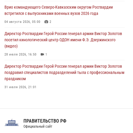
исполнилось 20 лет
Врио командующего Северо-Кавказским округом Росгвардии
08 августа 2026, 07:00
встретился с выпускниками военных вузов 2026 года
В Москве росгвардейцы оказали помощь медикам и девушке с
04 августа 2026, 05:00
2
ограниченными возможностями здоровья (видео)
Директор Росгвардии Герой России генерал армии Виктор Золотов
08 августа 2026, 06:32
1
посетил кинологический центр ОДОН имени Ф.Э. Дзержинского
(видео)
28 июля 2026, 16:50
1
Директор Росгвардии Герой России генерал армии Виктор Золотов
поздравил специалистов подразделений тыла с профессиональным
праздником
31 июля 2026, 21:01
В ОГВ(с) завершилась служебная командировка сотрудников ОМОН
Росгвардии
20 июля 2026, 09:25
3
ПРАВИТЕЛЬСТВО РФ
Праздник «Один день с Росгвардией» к 105-летию Центрального
Официальный сайт
округа прошел на Поклонной горе