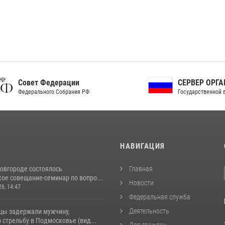
ет Федерации
СЕРВЕР ОРГАНОВ
рального Собрания РФ
Государственной власти РФ
И
НАВИГАЦИЯ
овгороде состоялось
Главная
ое совещание-семинар по вопро...
Новости
26, 14:47
Федеральная служба
Деятельность
цы задержали мужчину,
стрельбу в Подмосковье (вид...