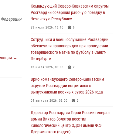
Росгвардейцы провели выставку вооружения
Командующий Северо-Кавказским округом
для участников сбора «Гвардеец» в Пензе
Росгвардии совершил рабочую поездку в
(видео)
й Федерации
Чеченскую Республику
06 августа 2026, 12:00
2
1
23 июля 2026, 16:10
6
В Курске росгвардейцы приняли участие в
Сотрудники и военнослужащие Росгвардии
митинге, посвященном второй годовщине
обеспечили правопорядок при проведении
вторжения ВСУ на территорию области
товарищеского матча по футболу в Санкт-
ующая →
Петербурге
06 августа 2026, 11:56
4
13 июля 2026, 08:08
2
В Санкт-Петербурге наряд Росгвардии
задержал правонарушителя, угрожавшего
Врио командующего Северо-Кавказским
подростку травматическим пистолетом
округом Росгвардии встретился с
выпускниками военных вузов 2026 года
06 августа 2026, 11:33
1
04 августа 2026, 05:00
2
В Зауралье при содействии СОБР Росгвардии
ликвидирована крупная нарколаборатория
Директор Росгвардии Герой России генерал
армии Виктор Золотов посетил
06 августа 2026, 11:27
кинологический центр ОДОН имени Ф.Э.
Дзержинского (видео)
В Москве росгвардейцы задержали троих