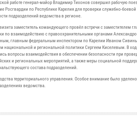
ской работе генерал-майор Владимир Тихонов совершил рабочую поез
ие Росгвардии по Республике Карелия для проверки служебно-боевой
ости подразделений ведомства в регионе.
 визита заместитель командующего провёл встречи с заместителем г
ки по взаимодействию с правоохранительными органами Александр
ым, главным федеральным инспектором по Карелии Иваном Сивин
м национальной и региональной политики Сергеем Киселевым. В ход
ись вопросы взаимодействия в обеспечении безопасности при прове
йских и региональных мероприятий, а также меры социальной подде
чальствующего состава подразделений.
одства территориального управления. Особое внимание было уделено
разделениях ведомства.