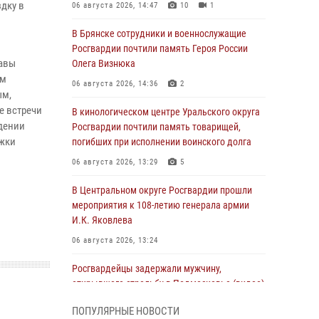
дку в
06 августа 2026, 14:47
10
1
В Брянске сотрудники и военнослужащие
Росгвардии почтили память Героя России
лавы
Олега Визнюка
ом
06 августа 2026, 14:36
2
ым,
е встречи
В кинологическом центре Уральского округа
дении
Росгвардии почтили память товарищей,
ржки
погибших при исполнении воинского долга
06 августа 2026, 13:29
5
В Центральном округе Росгвардии прошли
мероприятия к 108‑летию генерала армии
И.К. Яковлева
06 августа 2026, 13:24
Росгвардейцы задержали мужчину,
открывшего стрельбу в Подмосковье (видео)
06 августа 2026, 12:35
1
ПОПУЛЯРНЫЕ НОВОСТИ