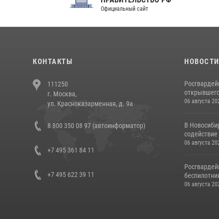
Официальный сайт
Феде
КОНТАКТЫ
НОВОСТ
Росгвардей
111250
открывшего 
г. Москва,
06 августа 20
ул. Красноказарменная, д. 9а
В Новосиби
8 800 350 08 97 (автоинформатор)
содействие 
06 августа 20
+7 495 361 84 11
Росгвардей
+7 495 622 39 11
беспилотни
06 августа 20