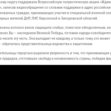
ому округу поддержали Всероссийскую патриотическую акцию «Ждем
», записав видеообращение со словами поддержки в адрес российск
зованных граждан, принимающих участие в специальной военной оп
ирных жителей ДНР, ЛНР, Херсонской и Запорожской областей.
 воины испокон веков защищали слабых, помогали обездоленным, ни
своих.Вы – наследники Великой Победы, потомки народа-освободител
 несите эту честь. Она выпадает не каждому, а только тому, кто может 
, - обратилась представительница ведомства к защитникам.
ительницы тероргана выразили уверенность в том, что принимающие у
и прадедов, отстоявших свободу и независимость страны, победив ф