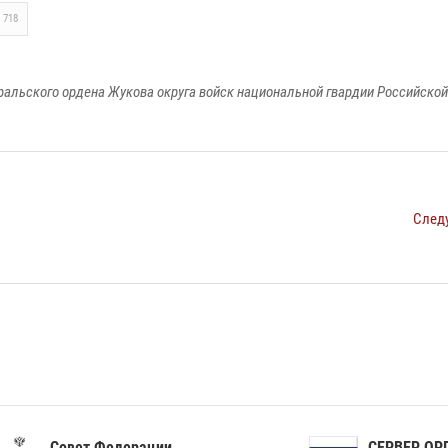
718
ральского ордена Жукова округа войск национальной гвардии Российско
След
ет Федерации
СЕРВЕР ОРГАНОВ