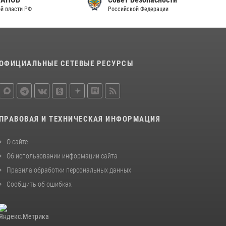
Российской Федерации
законодательства (видео)
30 июля 2026, 08:00
1
В Челябинске росгвардейцы задержали
злоумышленников, напавших на бригаду
ОФИЦИАЛЬНЫЕ СЕТЕВЫЕ РЕСУРСЫ
скорой помощи (видео)
14 июля 2026, 12:20
1
В Росгвардии прошла военно-научная
конференция по обобщению боевого опыта
ПРАВОВАЯ И ТЕХНИЧЕСКАЯ ИНФОРМАЦИЯ
08 июля 2026, 07:01
О сайте
Об использовании информации сайта
Правила обработки персональных данных
Сообщить об ошибках