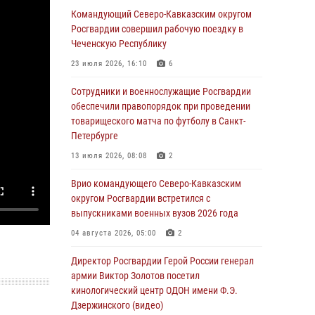
Отечественной войны
Командующий Северо-Кавказским округом
Росгвардии совершил рабочую поездку в
06 августа 2026, 11:15
Чеченскую Республику
Подвиги героев‑росгвардейцев увековечили
23 июля 2026, 16:10
6
в новой музейной экспозиции белгородского
музея‑диорамы «Курская битва.
Сотрудники и военнослужащие Росгвардии
Белгородское направление»
обеспечили правопорядок при проведении
товарищеского матча по футболу в Санкт-
06 августа 2026, 10:30
3
Петербурге
Охрану общественного порядка и
13 июля 2026, 08:08
2
безопасность на футбольном матче в Москве
обеспечила Росгвардия (видео)
Врио командующего Северо-Кавказским
округом Росгвардии встретился с
06 августа 2026, 10:13
1
выпускниками военных вузов 2026 года
Подозреваемые в незаконном обороте
04 августа 2026, 05:00
2
запрещенных веществ задержаны в
Дагестане при силовой поддержке
Директор Росгвардии Герой России генерал
Росгвардии
армии Виктор Золотов посетил
кинологический центр ОДОН имени Ф.Э.
06 августа 2026, 09:00
Дзержинского (видео)