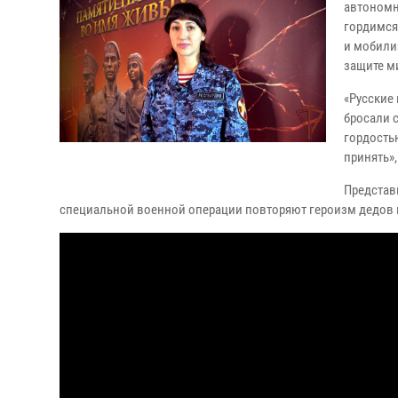
автономн
гордимся
и мобили
защите м
«Русские
бросали 
гордостью
принять»
Представ
специальной военной операции повторяют героизм дедов 