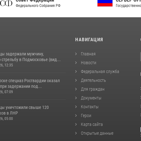
рального Собрания РФ
Государственной власти РФ
И
НАВИГАЦИЯ
цы задержали мужчину,
Главная
стрельбу в Подмосковье (вид...
Новости
26, 12:35
Федеральная служба
Деятельность
рске спецназ Росгвардии оказал
при задержании под...
Для граждан
26, 07:09
Документы
Контакты
цы уничтожили свыше 120
ков в ЛНР
Герои
26, 05:00
Карта сайта
Открытые данные