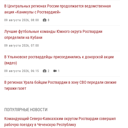
В Центральных регионах России продолжается ведомственная
акция «Каникулы с Росгвардией»
09 августа 2026, 08:00
8
Лучшие футбольные команды Южного округа Росгвардии
определили на Кубани
09 августа 2026, 07:00
В Ульяновске росгвардейцы присоединились к донорской акции
(видео)
09 августа 2026, 06:15
2
1
В регионах Урала бойцам Росгвардии в зону СВО передали свежие
тиражи газет
09 августа 2026, 05:00
Росгвардейцы провели занятие по стрелковой подготовке для
ПОПУЛЯРНЫЕ НОВОСТИ
воспитанников Центра детского, юношеского туризма и
Командующий Северо-Кавказским округом Росгвардии совершил
краеведения Луганской Народной Республики
рабочую поездку в Чеченскую Республику
09 августа 2026, 05:00