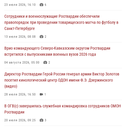
23 июля 2026, 16:10
6
Всероссийская ведомственная акции «Каникулы с Росгвардией
Сотрудники и военнослужащие Росгвардии обеспечили
проходит в Сибири
правопорядок при проведении товарищеского матча по футболу в
09 августа 2026, 04:00
5
Санкт-Петербурге
Росгвардейцы провели патриотическое занятие для детей на
13 июля 2026, 08:08
2
Поклонной горе в Москве (видео)
Врио командующего Северо-Кавказским округом Росгвардии
08 августа 2026, 14:10
3
1
встретился с выпускниками военных вузов 2026 года
В ЛНР росгвардейцы провели тренировку по единоборствам для
04 августа 2026, 05:00
2
юных воспитанников спортивной школы
Директор Росгвардии Герой России генерал армии Виктор Золотов
08 августа 2026, 13:00
1
посетил кинологический центр ОДОН имени Ф.Э. Дзержинского
(видео)
28 июля 2026, 16:50
1
В ОГВ(с) завершилась служебная командировка сотрудников ОМОН
Росгвардии
20 июля 2026, 09:25
3