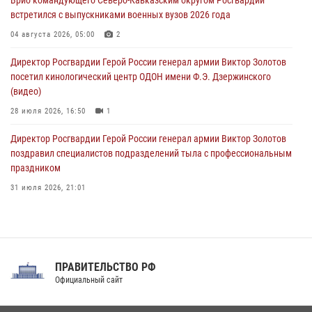
Врио командующего Северо-Кавказским округом Росгвардии
08 августа 2026, 07:00
встретился с выпускниками военных вузов 2026 года
В Москве росгвардейцы оказали помощь медикам и девушке с
04 августа 2026, 05:00
2
ограниченными возможностями здоровья (видео)
Директор Росгвардии Герой России генерал армии Виктор Золотов
08 августа 2026, 06:32
1
посетил кинологический центр ОДОН имени Ф.Э. Дзержинского
(видео)
28 июля 2026, 16:50
1
Директор Росгвардии Герой России генерал армии Виктор Золотов
поздравил специалистов подразделений тыла с профессиональным
праздником
31 июля 2026, 21:01
В ОГВ(с) завершилась служебная командировка сотрудников ОМОН
Росгвардии
20 июля 2026, 09:25
3
ПРАВИТЕЛЬСТВО РФ
Праздник «Один день с Росгвардией» к 105-летию Центрального
Официальный сайт
округа прошел на Поклонной горе
18 июля 2026, 13:43
15
1