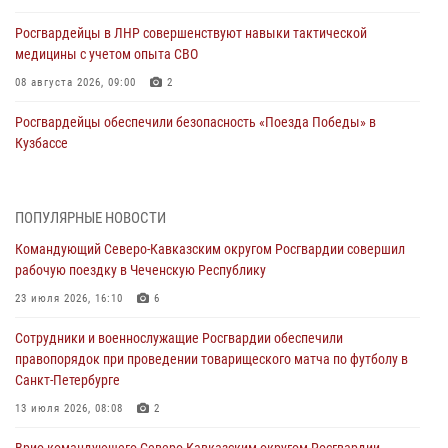
Росгвардейцы в ЛНР совершенствуют навыки тактической
медицины с учетом опыта СВО
08 августа 2026, 09:00
2
Росгвардейцы обеспечили безопасность «Поезда Победы» в
Кузбассе
08 августа 2026, 07:00
В Кабардино-Балкарии сотрудники Росгвардии провели турнир по
ПОПУЛЯРНЫЕ НОВОСТИ
настольному теннису ко Дню физкультурника
Командующий Северо-Кавказским округом Росгвардии совершил
08 августа 2026, 07:00
рабочую поездку в Чеченскую Республику
Военнослужащие Софринской бригады Росгвардии встретились с
23 июля 2026, 16:10
6
участником патриотического проекта «Дорогой Ломоносова —
Сотрудники и военнослужащие Росгвардии обеспечили
дорогой к Победе в СВО» (видео)
правопорядок при проведении товарищеского матча по футболу в
08 августа 2026, 07:00
2
1
Санкт-Петербурге
ОМОН «Ойрат» Управления Росгвардии по Республике Калмыкия
13 июля 2026, 08:08
2
исполнилось 20 лет