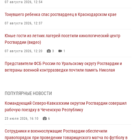
07 августа 2026, 12:54
Тонувшего ребенка спас росгвардеец в Краснодарском крае
07 августа 2026, 12:37
Юные гости из летних лагерей посетили кинологический центр
Росгвардии (видео)
07 августа 2026, 12:20
3
1
Представители ФСБ России по Уральскому округу Росгвардии и
ветераны военной контрразведки почтили память Николая
Кузнецова
07 августа 2026, 12:00
4
ПОПУЛЯРНЫЕ НОВОСТИ
Ветеран войск правопорядка генерал-майор Иван Пияшев – герой
Командующий Северо-Кавказским округом Росгвардии совершил
выпуска «Легенды армии с Александром Маршалом»
рабочую поездку в Чеченскую Республику
07 августа 2026, 12:00
23 июля 2026, 16:10
6
Росгвардейцы пресекли попытку руферов подняться на крышу
Сотрудники и военнослужащие Росгвардии обеспечили
Смольного собора в Санкт-Петербурге (видео)
правопорядок при проведении товарищеского матча по футболу в