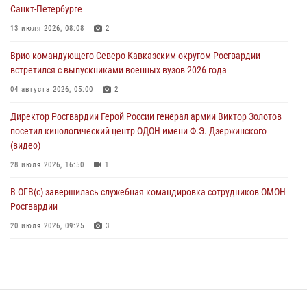
07 августа 2026, 11:34
3
1
Санкт-Петербурге
В Курске росгвардейцы провели занятие по основам
13 июля 2026, 08:08
2
взрывобезопасности
Врио командующего Северо-Кавказским округом Росгвардии
07 августа 2026, 11:33
встретился с выпускниками военных вузов 2026 года
Рэпер ST посетил раненых росгвардейцев в Главном военном
04 августа 2026, 05:00
2
клиническом госпитале ведомства
Директор Росгвардии Герой России генерал армии Виктор Золотов
07 августа 2026, 11:18
2
посетил кинологический центр ОДОН имени Ф.Э. Дзержинского
(видео)
28 июля 2026, 16:50
1
В ОГВ(с) завершилась служебная командировка сотрудников ОМОН
Росгвардии
20 июля 2026, 09:25
3
Директор Росгвардии Герой России генерал армии Виктор Золотов
поздравил специалистов подразделений тыла с профессиональным
праздником
31 июля 2026, 21:01