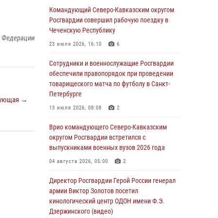
Росгвардейцы провели выставку вооружения
Командующий Северо-Кавказским округом
для участников сбора «Гвардеец» в Пензе
Росгвардии совершил рабочую поездку в
(видео)
Чеченскую Республику
й Федерации
06 августа 2026, 12:00
2
1
23 июля 2026, 16:10
6
В Курске росгвардейцы приняли участие в
Сотрудники и военнослужащие Росгвардии
митинге, посвященном второй годовщине
обеспечили правопорядок при проведении
вторжения ВСУ на территорию области
товарищеского матча по футболу в Санкт-
Петербурге
06 августа 2026, 11:56
4
ующая →
13 июля 2026, 08:08
2
В Санкт-Петербурге наряд Росгвардии
задержал правонарушителя, угрожавшего
Врио командующего Северо-Кавказским
подростку травматическим пистолетом
округом Росгвардии встретился с
выпускниками военных вузов 2026 года
06 августа 2026, 11:33
1
04 августа 2026, 05:00
2
В Зауралье при содействии СОБР Росгвардии
ликвидирована крупная нарколаборатория
Директор Росгвардии Герой России генерал
армии Виктор Золотов посетил
06 августа 2026, 11:27
кинологический центр ОДОН имени Ф.Э.
Дзержинского (видео)
В Москве росгвардейцы задержали троих