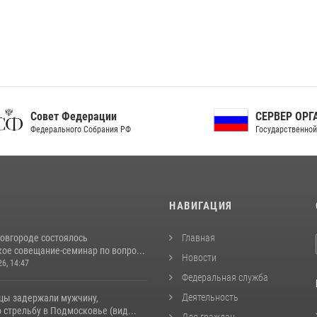
ет Федерации
СЕРВЕР ОРГАНОВ
рального Собрания РФ
Государственной власти РФ
И
НАВИГАЦИЯ
овгороде состоялось
Главная
ое совещание-семинар по вопро...
Новости
26, 14:47
Федеральная служба
Деятельность
цы задержали мужчину,
стрельбу в Подмосковье (вид...