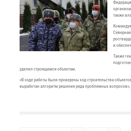
Федераци
организа
также вл
Командую
Северная
росгвард
и обеспе
Также ге
подготов
уделил строящимся объектам.
«В ходе работы были проверены ход строительства объекто
выработан алгоритм решения ряда проблемных вопросов», -