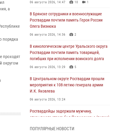
рил
06 августа 2026, 14:47
10
1
ия, а
В Брянске сотрудники и военнослужащие
Росгвардии почтили память Героя России
Республике
Олега Визнюка
06 августа 2026, 14:36
2
о порядка
В кинологическом центре Уральского округа
Росгвардии почтили память товарищей,
де проходят
погибших при исполнении воинского долга
й округом
06 августа 2026, 13:29
5
В Центральном округе Росгвардии прошли
и
мероприятия к 108‑летию генерала армии
И.К. Яковлева
06 августа 2026, 13:24
Росгвардейцы задержали мужчину,
открывшего стрельбу в Подмосковье (видео)
06 августа 2026, 12:35
1
ПОПУЛЯРНЫЕ НОВОСТИ