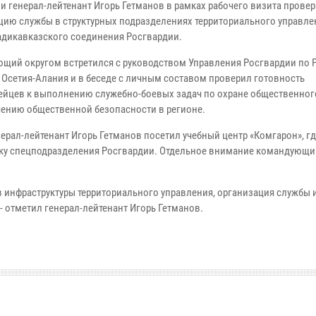
и генерал-лейтенант Игорь Гетманов в рамках рабочего визита прове
цию службы в структурных подразделениях территориального управлен
адикавказского соединения Росгвардии.
щий округом встретился с руководством Управления Росгвардии по 
 Осетия-Алания и в беседе с личным составом проверил готовность
ейцев к выполнению служебно-боевых задач по охране общественног
чению общественной безопасности в регионе.
нерал-лейтенант Игорь Гетманов посетил учебный центр «Комгарон», г
ку спецподразделения Росгвардии. Отдельное внимание командующи
в инфраструктуры территориального управления, организация службы 
 отметил генерал-лейтенант Игорь Гетманов.