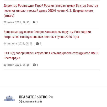
память генерала армии Ивана Кирилловича Яковлева
Директор Росгвардии Герой России генерал армии Виктор Золотов
05 августа 2026, 12:40
6
посетил кинологический центр ОДОН имени Ф.Э. Дзержинского
(видео)
Росгвардейцы приняли участие в акции «Волна памяти»,
посвящённой 83‑й годовщине освобождения Белгорода от
28 июля 2026, 16:50
1
немецко‑фашистских захватчиков
Врио командующего Северо-Кавказским округом Росгвардии
05 августа 2026, 12:13
1
встретился с выпускниками военных вузов 2026 года
04 августа 2026, 05:00
2
В ОГВ(с) завершилась служебная командировка сотрудников ОМОН
Росгвардии
20 июля 2026, 09:25
3
Директор Росгвардии Герой России генерал армии Виктор Золотов
поздравил специалистов подразделений тыла с профессиональным
праздником
31 июля 2026, 21:01
ПРАВИТЕЛЬСТВО РФ
Праздник «Один день с Росгвардией» к 105-летию Центрального
Официальный сайт
округа прошел на Поклонной горе