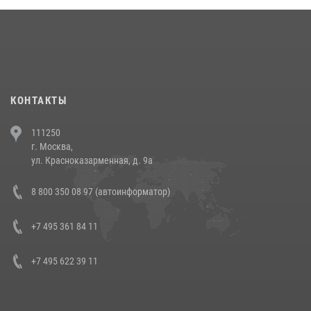
18 июля 2026, 13:43
15
1
При силовой поддержке СОБР Росгвардии в Иркутской области
повели рейды по соблюдению миграционного законодательства
(видео)
30 июля 2026, 08:00
1
КОНТАКТЫ
В Челябинске росгвардейцы задержали злоумышленников,
111250
напавших на бригаду скорой помощи (видео)
г. Москва,
14 июля 2026, 12:20
1
ул. Красноказарменная, д. 9а
В Росгвардии прошла военно-научная конференция по обобщению
8 800 350 08 97 (автоинформатор)
боевого опыта
08 июля 2026, 07:01
+7 495 361 84 11
+7 495 622 39 11