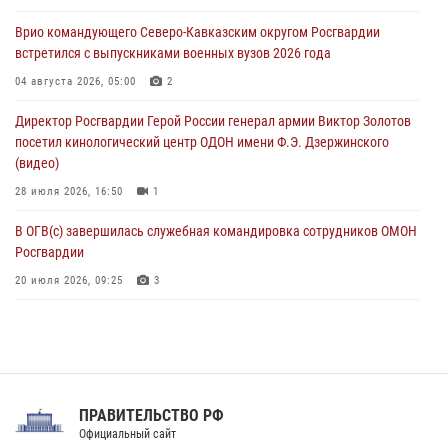
святого праведного воина Федора Ушакова (видео)
Врио командующего Северо-Кавказским округом Росгвардии
07 августа 2026, 06:15
7
1
встретился с выпускниками военных вузов 2026 года
Росгвардейцы оказали адресную помощь жителям Луганской
04 августа 2026, 05:00
2
Народной Республики
Директор Росгвардии Герой России генерал армии Виктор Золотов
07 августа 2026, 05:00
посетил кинологический центр ОДОН имени Ф.Э. Дзержинского
(видео)
28 июля 2026, 16:50
1
В ОГВ(с) завершилась служебная командировка сотрудников ОМОН
Росгвардии
20 июля 2026, 09:25
3
Директор Росгвардии Герой России генерал армии Виктор Золотов
поздравил специалистов подразделений тыла с профессиональным
праздником
31 июля 2026, 21:01
ПРАВИТЕЛЬСТВО РФ
Праздник «Один день с Росгвардией» к 105-летию Центрального
Официальный сайт