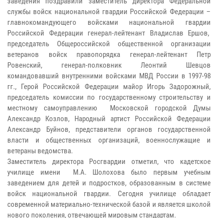
заведения поздравили заместитель директора Федеральной
службы войск национальной гвардии Российской Федерации –
главнокомандующего войсками национальной гвардии
Российской Федерации генерал-лейтенант Владислав Ершов,
председатель Общероссийской общественной организации
ветеранов войск правопорядка генерал-лейтенант Петр
Ровенский, генерал-полковник Леонтий Шевцов
командовавший внутренними войсками МВД России в 1997-98
гг., Герой Российской Федерации майор Игорь Задорожный,
председатель комиссии по государственному строительству и
местному самоуправлению Московской городской Думы
Александр Козлов, Народный артист Российской Федерации
Александр Буйнов, представители органов государственной
власти и общественных организаций, военнослужащие и
ветераны ведомства.
Заместитель директора Росгвардии отметил, что кадетское
училище имени М.А. Шолохова было первым учебным
заведением для детей и подростков, образованным в системе
войск национальной гвардии. Сегодня училище обладает
современной материально-технической базой и является школой
нового поколения, отвечающей мировым стандартам.