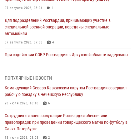
07 августа 2026, 08:04
1
Для подразделений Росгвардии, принимающих участие в
специальной военной операции, переданы специальные
автомобили
07 августа 2026, 07:53
4
При содействии СОБР Росгвардии в Иркутской области задержаны
подозреваемые в коммерческом подкупе (видео)
07 августа 2026, 07:51
1
ПОПУЛЯРНЫЕ НОВОСТИ
Завершился чемпионат Сибирского ордена Жукова округа
Командующий Северо-Кавказским округом Росгвардии совершил
Росгвардии по служебно-боевой стрельбе
рабочую поездку в Чеченскую Республику
07 августа 2026, 07:45
9
23 июля 2026, 16:10
6
Застрявшую в плуге трактора мину уничтожили росгвардейцы на
Сотрудники и военнослужащие Росгвардии обеспечили
Кубани
правопорядок при проведении товарищеского матча по футболу в
07 августа 2026, 06:49
1
Санкт-Петербурге
В Саранске росгвардейцы приняли участие в 25‑летии канонизации
13 июля 2026, 08:08
2