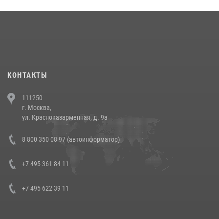
округа прошел на Поклонной горе
18 июля 2026, 13:43
15
1
При силовой поддержке СОБР Росгвардии в Иркутской области
повели рейды по соблюдению миграционного законодательства
(видео)
30 июля 2026, 08:00
1
КОНТАКТЫ
В Челябинске росгвардейцы задержали злоумышленников,
111250
напавших на бригаду скорой помощи (видео)
г. Москва,
14 июля 2026, 12:20
1
ул. Красноказарменная, д. 9а
В Росгвардии прошла военно-научная конференция по обобщению
8 800 350 08 97 (автоинформатор)
боевого опыта
08 июля 2026, 07:01
+7 495 361 84 11
+7 495 622 39 11