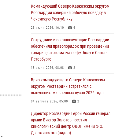
Командующий Северо-Кавказским округом
Юные гости из летних лагерей посетили
Росгвардии совершил рабочую поездку в
кинологический центр Росгвардии (видео)
Чеченскую Республику
07 августа 2026, 12:20
3
1
23 июля 2026, 16:10
6
Ветеран войск правопорядка генерал-майор
Сотрудники и военнослужащие Росгвардии
Иван Пияшев – герой выпуска «Легенды
обеспечили правопорядок при проведении
армии с Александром Маршалом»
товарищеского матча по футболу в Санкт-
Петербурге
07 августа 2026, 12:00
13 июля 2026, 08:08
2
Представители ФСБ России по Уральскому
округу Росгвардии и ветераны военной
Врио командующего Северо-Кавказским
контрразведки почтили память Николая
округом Росгвардии встретился с
Кузнецова
выпускниками военных вузов 2026 года
07 августа 2026, 12:00
4
04 августа 2026, 05:00
2
Росгвардейцы пресекли попытку руферов
Директор Росгвардии Герой России генерал
подняться на крышу Смольного собора в
армии Виктор Золотов посетил
Санкт-Петербурге (видео)
кинологический центр ОДОН имени Ф.Э.
Дзержинского (видео)
07 августа 2026, 11:34
3
1