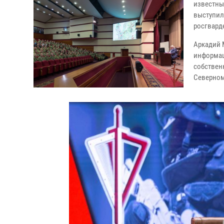
известны
выступил
росгвард
Аркадий 
информац
собствен
Северном