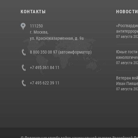
КОНТАКТЫ
НОВОСТ
«Росгвардия
111250
антитеррори
г. Москва,
07 августа 20
ул. Красноказарменная, д. 9а
Юные гости 
8 800 350 08 97 (автоинформатор)
кинологичес
07 августа 20
+7 495 361 84 11
Ветеран во
+7 495 622 39 11
Иван Пияшев
07 августа 20
© Федеральная служба войск национальной гвардии Российской Фе