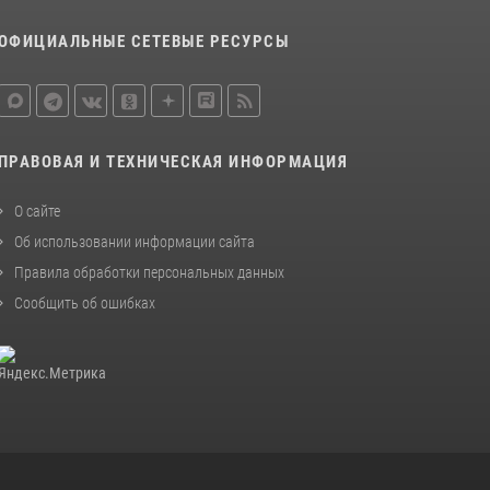
законодательства (видео)
ОФИЦИАЛЬНЫЕ СЕТЕВЫЕ РЕСУРСЫ
30 июля 2026, 08:00
1
В Челябинске росгвардейцы задержали
злоумышленников, напавших на бригаду
скорой помощи (видео)
ПРАВОВАЯ И ТЕХНИЧЕСКАЯ ИНФОРМАЦИЯ
14 июля 2026, 12:20
1
О сайте
В Росгвардии прошла военно-научная
конференция по обобщению боевого опыта
Об использовании информации сайта
Правила обработки персональных данных
08 июля 2026, 07:01
Сообщить об ошибках