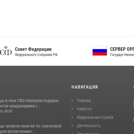
ет Федерации
СЕРВЕР ОРГАНОВ
рального Собрания РФ
Государственной власти РФ
И
НАВИГАЦИЯ
цы в зоне СВО передали подарки
Главная
могли нуждающимся г...
Новости
26, 09:00
Федеральная служба
Деятельность
цы провели занятие по стрелковой
для воспитаннико...