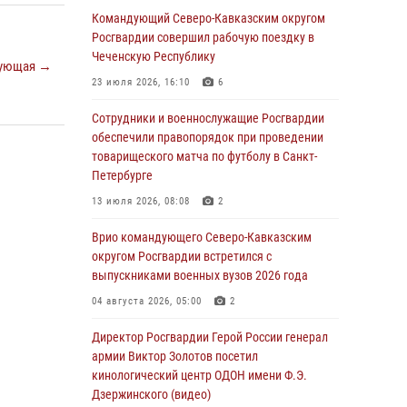
09 августа 2026, 05:00
Командующий Северо-Кавказским округом
Росгвардии совершил рабочую поездку в
Росгвардейцы провели занятие по
Чеченскую Республику
стрелковой подготовке для воспитанников
ующая →
Центра детского, юношеского туризма и
23 июля 2026, 16:10
6
краеведения Луганской Народной
Республики
Сотрудники и военнослужащие Росгвардии
обеспечили правопорядок при проведении
09 августа 2026, 05:00
товарищеского матча по футболу в Санкт-
Петербурге
Всероссийская ведомственная акции
«Каникулы с Росгвардией проходит в Сибири
13 июля 2026, 08:08
2
09 августа 2026, 04:00
5
Врио командующего Северо-Кавказским
округом Росгвардии встретился с
Росгвардейцы провели патриотическое
выпускниками военных вузов 2026 года
занятие для детей на Поклонной горе в
Москве (видео)
04 августа 2026, 05:00
2
08 августа 2026, 14:10
3
1
Директор Росгвардии Герой России генерал
армии Виктор Золотов посетил
В ЛНР росгвардейцы провели тренировку по
кинологический центр ОДОН имени Ф.Э.
единоборствам для юных воспитанников
Дзержинского (видео)
спортивной школы