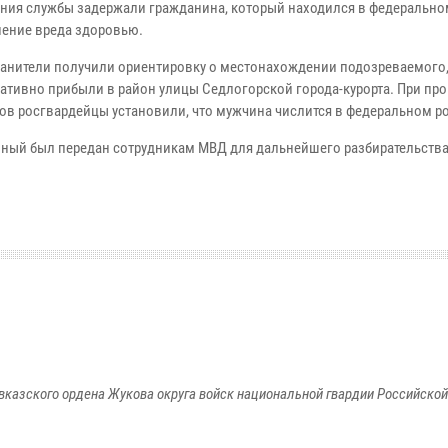
ения службы задержали гражданина, который находился в федерально
нение вреда здоровью.
анители получили ориентировку о местонахождении подозреваемого,
ративно прибыли в район улицы Седлогорской города-курорта. При пр
ов росгвардейцы установили, что мужчина числится в федеральном р
ный был передан сотрудникам МВД для дальнейшего разбирательства
вказского ордена Жукова округа войск национальной гвардии Российско