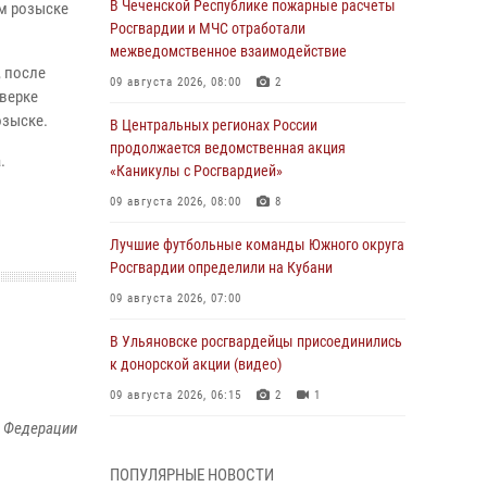
В Чеченской Республике пожарные расчеты
м розыске
Росгвардии и МЧС отработали
межведомственное взаимодействие
 после
09 августа 2026, 08:00
2
оверке
озыске.
В Центральных регионах России
продолжается ведомственная акция
.
«Каникулы с Росгвардией»
09 августа 2026, 08:00
8
Лучшие футбольные команды Южного округа
Росгвардии определили на Кубани
09 августа 2026, 07:00
В Ульяновске росгвардейцы присоединились
к донорской акции (видео)
09 августа 2026, 06:15
2
1
й Федерации
В регионах Урала бойцам Росгвардии в зону
СВО передали свежие тиражи газет
ПОПУЛЯРНЫЕ НОВОСТИ