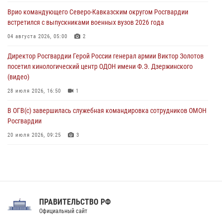
исполнилось 20 лет
Врио командующего Северо-Кавказским округом Росгвардии
08 августа 2026, 07:00
встретился с выпускниками военных вузов 2026 года
В Москве росгвардейцы оказали помощь медикам и девушке с
04 августа 2026, 05:00
2
ограниченными возможностями здоровья (видео)
Директор Росгвардии Герой России генерал армии Виктор Золотов
08 августа 2026, 06:32
1
посетил кинологический центр ОДОН имени Ф.Э. Дзержинского
(видео)
28 июля 2026, 16:50
1
В ОГВ(с) завершилась служебная командировка сотрудников ОМОН
Росгвардии
20 июля 2026, 09:25
3
Директор Росгвардии Герой России генерал армии Виктор Золотов
поздравил специалистов подразделений тыла с профессиональным
праздником
31 июля 2026, 21:01
ПРАВИТЕЛЬСТВО РФ
Праздник «Один день с Росгвардией» к 105-летию Центрального
Официальный сайт
округа прошел на Поклонной горе