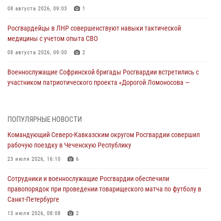
08 августа 2026, 09:03
1
Росгвардейцы в ЛНР совершенствуют навыки тактической
медицины с учетом опыта СВО
08 августа 2026, 09:00
2
Военнослужащие Софринской бригады Росгвардии встретились с
участником патриотического проекта «Дорогой Ломоносова —
дорогой к Победе в СВО» (видео)
08 августа 2026, 07:00
2
1
ПОПУЛЯРНЫЕ НОВОСТИ
Росгвардейцы обеспечили безопасность «Поезда Победы» в
Командующий Северо-Кавказским округом Росгвардии совершил
Кузбассе
рабочую поездку в Чеченскую Республику
08 августа 2026, 07:00
23 июля 2026, 16:10
6
В Кабардино-Балкарии сотрудники Росгвардии провели турнир по
Сотрудники и военнослужащие Росгвардии обеспечили
настольному теннису ко Дню физкультурника
правопорядок при проведении товарищеского матча по футболу в
08 августа 2026, 07:00
Санкт-Петербурге
ОМОН «Ойрат» Управления Росгвардии по Республике Калмыкия
13 июля 2026, 08:08
2