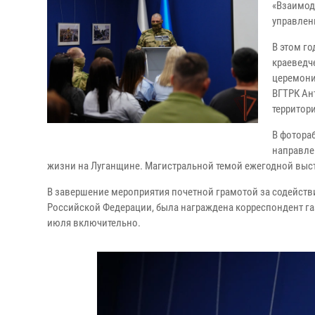
«Взаимод
управлен
В этом г
краеведч
церемони
ВГТРК Ан
территор
В фотора
направле
жизни на Луганщине. Магистральной темой ежегодной выс
В завершение мероприятия почетной грамотой за содейств
Российской Федерации, была награждена корреспондент газ
июля включительно.