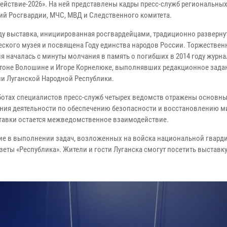
ействие-2026». На ней представлены кадры пресс-служб региональны
ий Росгвардии, МЧС, МВД и Следственного комитета.
оду выставка, инициированная росгвардейцами, традиционно развернут
еского музея и посвящена Году единства народов России. Торжествен
я началась с минуты молчания в память о погибших в 2014 году журна
тоне Волошине и Игоре Корнелюке, выполнявших редакционное зада
ии Луганской Народной Республики.
ботах специалистов пресс-служб четырех ведомств отражены основн
ния деятельности по обеспечению безопасности и восстановлению 
тавки остается межведомственное взаимодействие.
ие в выполнении задач, возложенных на войска национальной гвард
еты «Республика». Жители и гости Луганска смогут посетить выставку