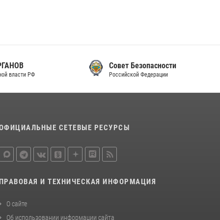
законодательства (видео)
30 июля 2026, 08:00
1
В Челябинске росгвардейцы задержали
злоумышленников, напавших на бригаду
скорой помощи (видео)
Совет Безопасности
Российской Федерации
14 июля 2026, 12:20
1
В Росгвардии прошла военно-научная
конференция по обобщению боевого опыта
08 июля 2026, 07:01
ОФИЦИАЛЬНЫЕ СЕТЕВЫЕ РЕСУРСЫ
ПРАВОВАЯ И ТЕХНИЧЕСКАЯ ИНФОРМАЦИЯ
О сайте
Об использовании информации сайта