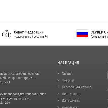
ет Федерации
СЕРВЕР ОРГАНОВ
рального Собрания РФ
Государственной власти РФ
И
НАВИГАЦИЯ
из летних лагерей посетили
Главная
кий центр Росгвардии ...
Новости
26, 12:20
Федеральная служба
Деятельность
йск правопорядка генерал-майор
 – герой выпуска «...
Для граждан
26, 12:00
Документы