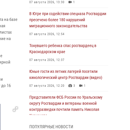
х
07 августа 2026, 13:30
1
В Югре при содействии спецназа Росгвардии
а на базе
пресечено более 180 нарушений
ная
миграционного законодательства
листах
07 августа 2026, 12:54
ние на
Тонувшего ребенка спас росгвардеец в
Краснодарском крае
ые
07 августа 2026, 12:37
мирной
Юные гости из летних лагерей посетили
кинологический центр Росгвардии (видео)
ии
 до 16
07 августа 2026, 12:20
3
1
Представители ФСБ России по Уральскому
округу Росгвардии и ветераны военной
контрразведки почтили память Николая
Кузнецова
07 августа 2026, 12:00
4
ПОПУЛЯРНЫЕ НОВОСТИ