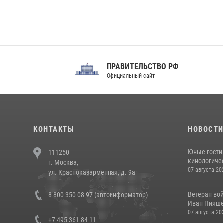
ПРАВИТЕЛЬСТВО РФ
Сов
Официальный сайт
Феде
КОНТАКТЫ
НОВОСТ
Юные гости 
111250
кинологичес
г. Москва,
07 августа 20
ул. Красноказарменная, д. 9а
Ветеран во
8 800 350 08 97 (автоинформатор)
Иван Пияшев
07 августа 20
+7 495 361 84 11