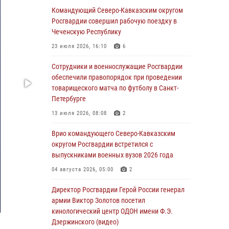
Ветеран войск правопорядка генерал-майор
Командующий Северо-Кавказским округом
Иван Пияшев – герой выпуска «Легенды
Росгвардии совершил рабочую поездку в
армии с Александром Маршалом»
Чеченскую Республику
07 августа 2026, 12:00
23 июля 2026, 16:10
6
Росгвардейцы пресекли попытку руферов
Сотрудники и военнослужащие Росгвардии
подняться на крышу Смольного собора в
обеспечили правопорядок при проведении
Санкт-Петербурге (видео)
товарищеского матча по футболу в Санкт-
Петербурге
07 августа 2026, 11:34
3
1
13 июля 2026, 08:08
2
В Курске росгвардейцы провели занятие по
основам взрывобезопасности
Врио командующего Северо-Кавказским
округом Росгвардии встретился с
07 августа 2026, 11:33
выпускниками военных вузов 2026 года
Рэпер ST посетил раненых росгвардейцев в
04 августа 2026, 05:00
2
Главном военном клиническом госпитале
ведомства
Директор Росгвардии Герой России генерал
армии Виктор Золотов посетил
07 августа 2026, 11:18
2
кинологический центр ОДОН имени Ф.Э.
Дзержинского (видео)
Патриотическая акция «Каникулы с