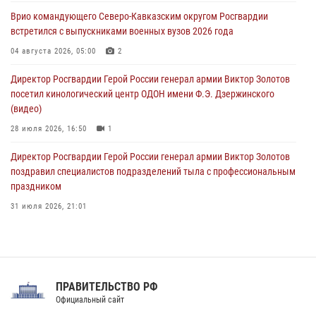
09 августа 2026, 05:00
Врио командующего Северо-Кавказским округом Росгвардии
встретился с выпускниками военных вузов 2026 года
Всероссийская ведомственная акции «Каникулы с Росгвардией
проходит в Сибири
04 августа 2026, 05:00
2
09 августа 2026, 04:00
5
Директор Росгвардии Герой России генерал армии Виктор Золотов
посетил кинологический центр ОДОН имени Ф.Э. Дзержинского
(видео)
28 июля 2026, 16:50
1
Директор Росгвардии Герой России генерал армии Виктор Золотов
поздравил специалистов подразделений тыла с профессиональным
праздником
31 июля 2026, 21:01
В ОГВ(с) завершилась служебная командировка сотрудников ОМОН
Росгвардии
20 июля 2026, 09:25
3
ПРАВИТЕЛЬСТВО РФ
Праздник «Один день с Росгвардией» к 105-летию Центрального
Официальный сайт
округа прошел на Поклонной горе