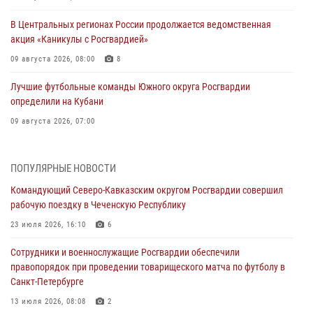
В Центральных регионах России продолжается ведомственная
акция «Каникулы с Росгвардией»
09 августа 2026, 08:00
8
Лучшие футбольные команды Южного округа Росгвардии
определили на Кубани
09 августа 2026, 07:00
В Ульяновске росгвардейцы присоединились к донорской акции
(видео)
ПОПУЛЯРНЫЕ НОВОСТИ
09 августа 2026, 06:15
2
1
Командующий Северо-Кавказским округом Росгвардии совершил
рабочую поездку в Чеченскую Республику
Росгвардейцы провели занятие по стрелковой подготовке для
воспитанников Центра детского, юношеского туризма и
23 июля 2026, 16:10
6
краеведения Луганской Народной Республики
Сотрудники и военнослужащие Росгвардии обеспечили
09 августа 2026, 05:00
правопорядок при проведении товарищеского матча по футболу в
Санкт-Петербурге
В регионах Урала бойцам Росгвардии в зону СВО передали свежие
тиражи газет
13 июля 2026, 08:08
2