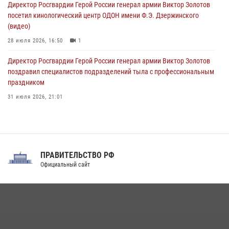
Директор Росгвардии Герой России генерал армии Виктор Золотов
посетил кинологический центр ОДОН имени Ф.Э. Дзержинского
(видео)
28 июля 2026, 16:50
1
Директор Росгвардии Герой России генерал армии Виктор Золотов
поздравил специалистов подразделений тыла с профессиональным
праздником
31 июля 2026, 21:01
В ОГВ(с) завершилась служебная командировка сотрудников ОМОН
Росгвардии
20 июля 2026, 09:25
3
ПРАВИТЕЛЬСТВО РФ
Праздник «Один день с Росгвардией» к 105-летию Центрального
Официальный сайт
округа прошел на Поклонной горе
18 июля 2026, 13:43
15
1
При силовой поддержке СОБР Росгвардии в Иркутской области
повели рейды по соблюдению миграционного законодательства