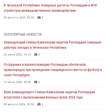
В Чеченской Республике пожарные расчеты Росгвардии и МЧС
отработали межведомственное взаимодействие
09 августа 2026, 08:00
2
Лучшие футбольные команды Южного округа Росгвардии
определили на Кубани
ПОПУЛЯРНЫЕ НОВОСТИ
09 августа 2026, 07:00
Командующий Северо-Кавказским округом Росгвардии совершил
рабочую поездку в Чеченскую Республику
В Ульяновске росгвардейцы присоединились к донорской акции
(видео)
23 июля 2026, 16:10
6
09 августа 2026, 06:15
2
1
Сотрудники и военнослужащие Росгвардии обеспечили
правопорядок при проведении товарищеского матча по футболу в
В регионах Урала бойцам Росгвардии в зону СВО передали свежие
Санкт-Петербурге
тиражи газет
13 июля 2026, 08:08
2
09 августа 2026, 05:00
Врио командующего Северо-Кавказским округом Росгвардии
Росгвардейцы провели занятие по стрелковой подготовке для
встретился с выпускниками военных вузов 2026 года
воспитанников Центра детского, юношеского туризма и
краеведения Луганской Народной Республики
04 августа 2026, 05:00
2
09 августа 2026, 05:00